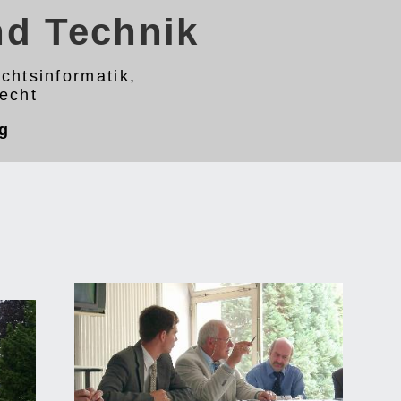
und Technik
chtsinformatik,
recht
eg